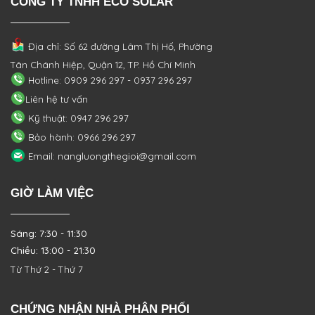
CÔNG TY TNHH ECO SOLAR
Địa chỉ: Số 62 đường Lâm Thị Hố, Phường
Tân Chánh Hiệp, Quận 12, TP. Hồ Chí Minh
Hotline: 0909 296 297 - 0937 296 297
Liên hệ tư vấn
Kỹ thuật: 0947 296 297
Bảo hành: 0966 296 297
Email: nangluongthegioi@gmail.com
GIỜ LÀM VIỆC
Sáng: 7:30 - 11:30
Chiều: 13:00 - 21:30
Từ Thứ 2 - Thứ 7
CHỨNG NHẬN NHÀ PHÂN PHỐI