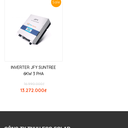
Sale
INVERTER JFY SUNTREE
6KW 3 PHA
16.990.000
₫
13.272.000
₫