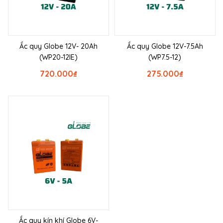
Ắc quy Globe 12V- 20Ah
Ắc quy Globe 12V-7.5Ah
(WP20-12IE)
(WP7.5-12)
720.000
₫
275.000
₫
Ắc quy kín khí Globe 6V-