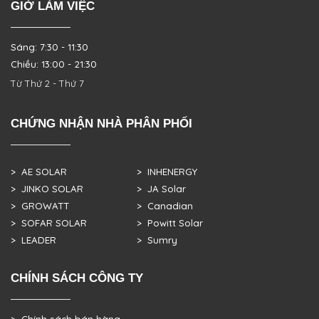
GIỜ LÀM VIỆC
Sáng: 7:30 - 11:30
Chiều: 13:00 - 21:30
Từ Thứ 2 - Thứ 7
CHỨNG NHẬN NHÀ PHÂN PHỐI
> AE SOLAR
> INHENERGY
> JINKO SOLAR
> JA Solar
> GROWATT
> Canadian
> SOFAR SOLAR
> Powitt Solar
> LEADER
> Sumry
CHÍNH SÁCH CÔNG TY
> Chính sách bán hàng