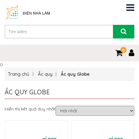
0
0
Trang chủ
Ắc quy
Ắc quy Globe
ẮC QUY GLOBE
Hiển thị kết quả duy nhất