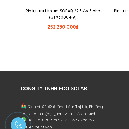
Pin lưu trữ Lithium SOFAR 22.5KW 3 pha
Pin lưu
(GTX3000-H9)
252.250.000
₫
CÔNG TY TNHH ECO SOLAR
Địa chỉ: Số 62 đường Lâm Thị Hố, Phường
Tân Chánh Hiệp, Quận 12, TP. Hồ Chí Minh
Hotline: 0909 296 297 - 0937 296 297
Liên hệ tư vấn