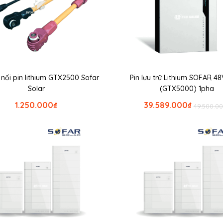
t nối pin lithium GTX2500 Sofar
Pin lưu trữ Lithium SOFAR 4
Solar
(GTX5000) 1pha
1.250.000
₫
39.589.000
₫
49.500.0