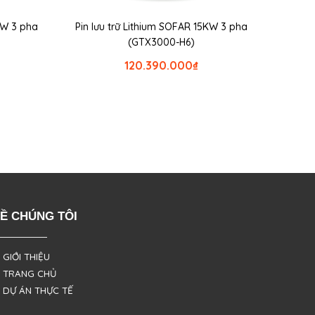
5KW 3 pha
Pin lưu trữ Lithium SOFAR 15KW 3 pha
(GTX3000-H6)
120.390.000
₫
Ề CHÚNG TÔI
 GIỚI THIỆU
 TRANG CHỦ
 DỰ ÁN THỰC TẾ