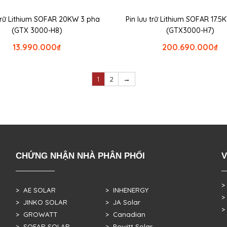
 trữ Lithium SOFAR 20KW 3 pha
Pin lưu trữ Lithium SOFAR 17.
(GTX 3000-H8)
(GTX3000-H7)
13.990.000
₫
200.690.000
₫
1
2
→
CHỨNG NHẬN NHÀ PHÂN PHỐI
V
>
> AE SOLAR
> INHENERGY
>
> JINKO SOLAR
> JA Solar
>
> GROWATT
> Canadian
> SOFAR SOLAR
> Powitt Solar