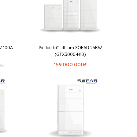
8V-100A
Pin lưu trữ Lithium SOFAR 25KW
(GTX3000-H10)
159.000.000
₫
00
₫