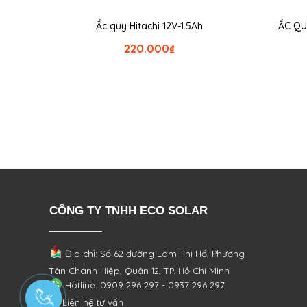
Ắc quy Hitachi 12V-1.5Ah
ẮC QU
220.000
₫
CÔNG TY TNHH ECO SOLAR
Địa chỉ: Số 62 đường Lâm Thị Hố, Phường
Tân Chánh Hiệp, Quận 12, TP. Hồ Chí Minh
Hotline: 0909 296 297 - 0937 296 297
Liên hệ tư vấn