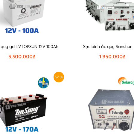
c quy gel LVTOPSUN 12V-100Ah
Sạc bình ắc quy Sanshun
3.300.000
₫
1.950.000
₫
Sale