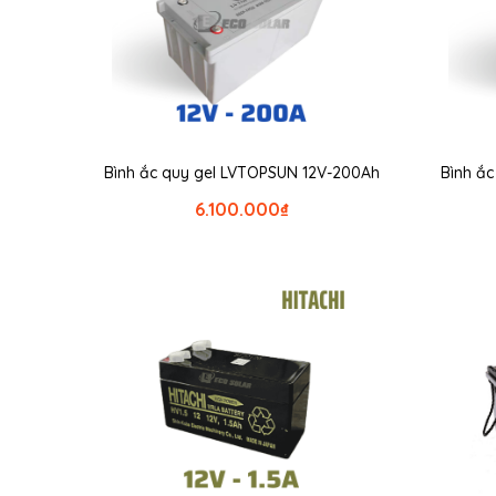
Bình ắc quy gel LVTOPSUN 12V-200Ah
Bình ắ
6.100.000
₫