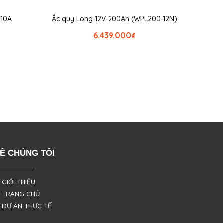
 10A
Ắc quy Long 12V-200Ah (WPL200-12N)
6.439.000
₫
Ề CHÚNG TÔI
 GIỚI THIỆU
 TRANG CHỦ
 DỰ ÁN THỰC TẾ