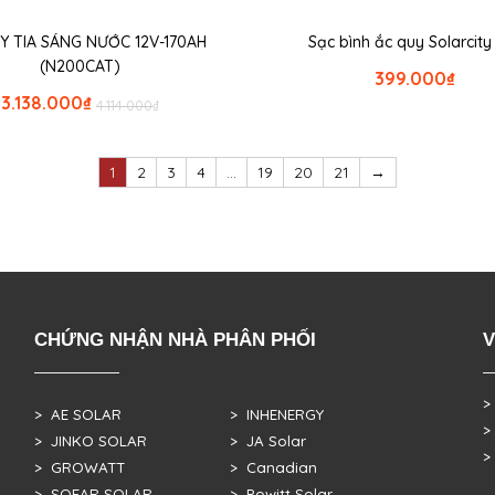
Y TIA SÁNG NƯỚC 12V-170AH
Sạc bình ắc quy Solarcity
(N200CAT)
399.000
₫
3.138.000
₫
4.114.000
₫
1
2
3
4
…
19
20
21
→
CHỨNG NHẬN NHÀ PHÂN PHỐI
V
>
> AE SOLAR
> INHENERGY
>
> JINKO SOLAR
> JA Solar
>
> GROWATT
> Canadian
> SOFAR SOLAR
> Powitt Solar