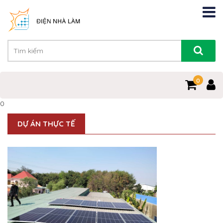
0
0
DỰ ÁN THỰC TẾ