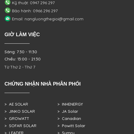
Kỹ thuật: 0947 296 297
Bảo hành: 0966 296 297
Email: nangluongthegioi@gmail.com
GIỜ LÀM VIỆC
Sáng: 7:30 - 11:30
Chiều: 13:00 - 21:30
Từ Thứ 2 - Thứ 7
CHỨNG NHẬN NHÀ PHÂN PHỐI
> AE SOLAR
> INHENERGY
> JINKO SOLAR
> JA Solar
> GROWATT
> Canadian
> SOFAR SOLAR
> Powitt Solar
> LEADER
> Sumry