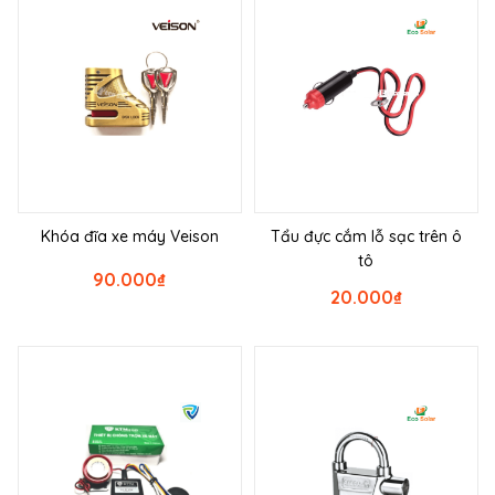
Khóa đĩa xe máy Veison
Tẩu đực cắm lỗ sạc trên ô
tô
90.000
₫
20.000
₫