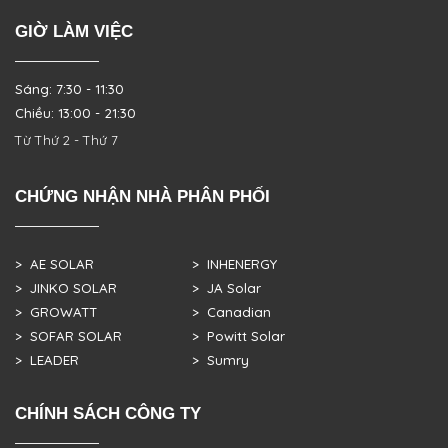
GIỜ LÀM VIỆC
Sáng: 7:30 - 11:30
Chiều: 13:00 - 21:30
Từ Thứ 2 - Thứ 7
CHỨNG NHẬN NHÀ PHÂN PHỐI
> AE SOLAR
> INHENERGY
> JINKO SOLAR
> JA Solar
> GROWATT
> Canadian
> SOFAR SOLAR
> Powitt Solar
> LEADER
> Sumry
CHÍNH SÁCH CÔNG TY