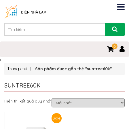
0
0
Trang chủ
Sản phẩm được gắn thẻ “suntree60k”
SUNTREE60K
Hiển thị kết quả duy nhất
Sale