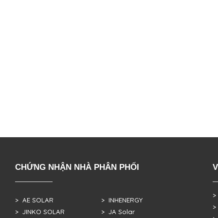
CHỨNG NHẬN NHÀ PHÂN PHỐI
V
>
> AE SOLAR
> INHENERGY
>
> JINKO SOLAR
> JA Solar