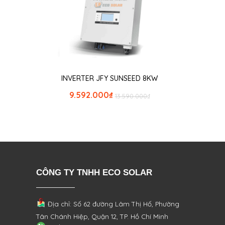
INVERTER JFY SUNSEED 8KW
9.592.000
₫
13.590.000
₫
CÔNG TY TNHH ECO SOLAR
Địa chỉ: Số 62 đường Lâm Thị Hố, Phường
Tân Chánh Hiệp, Quận 12, TP. Hồ Chí Minh