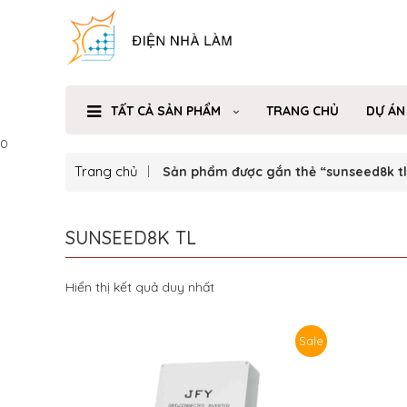
TẤT CẢ SẢN PHẨM
TRANG CHỦ
DỰ ÁN
0
Trang chủ
Sản phẩm được gắn thẻ “sunseed8k tl
SUNSEED8K TL
Hiển thị kết quả duy nhất
Sale