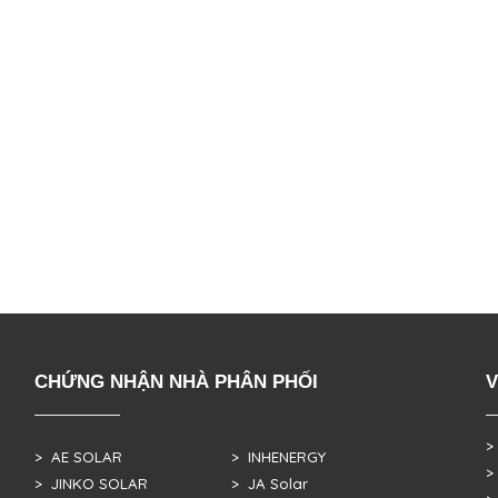
CHỨNG NHẬN NHÀ PHÂN PHỐI
V
>
> AE SOLAR
> INHENERGY
>
> JINKO SOLAR
> JA Solar