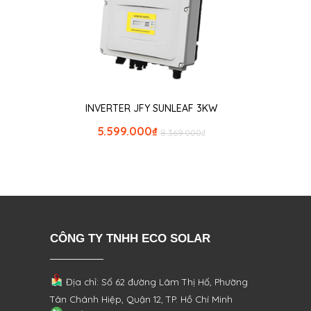
INVERTER JFY SUNLEAF 3KW
5.599.000
₫
8.369.000
₫
CÔNG TY TNHH ECO SOLAR
Địa chỉ: Số 62 đường Lâm Thị Hố, Phường
Tân Chánh Hiệp, Quận 12, TP. Hồ Chí Minh