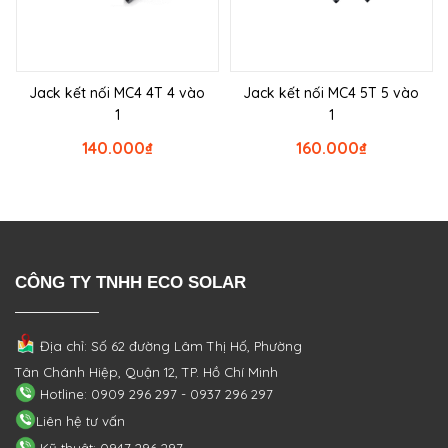
Jack kết nối MC4 4T 4 vào
Jack kết nối MC4 5T 5 vào
1
1
140.000
₫
160.000
₫
CÔNG TY TNHH ECO SOLAR
Địa chỉ: Số 62 đường Lâm Thị Hố, Phường
Tân Chánh Hiệp, Quận 12, TP. Hồ Chí Minh
Hotline: 0909 296 297 - 0937 296 297
Liên hệ tư vấn