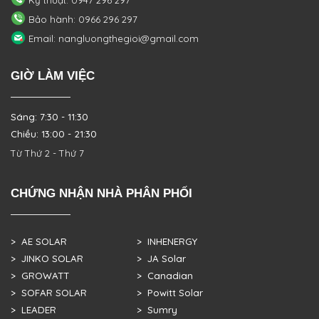
Kỹ thuật: 0947 296 297
Bảo hành: 0966 296 297
Email: nangluongthegioi@gmail.com
GIỜ LÀM VIỆC
Sáng: 7:30 - 11:30
Chiều: 13:00 - 21:30
Từ Thứ 2 - Thứ 7
CHỨNG NHẬN NHÀ PHÂN PHỐI
> AE SOLAR
> INHENERGY
> JINKO SOLAR
> JA Solar
> GROWATT
> Canadian
> SOFAR SOLAR
> Powitt Solar
> LEADER
> Sumry