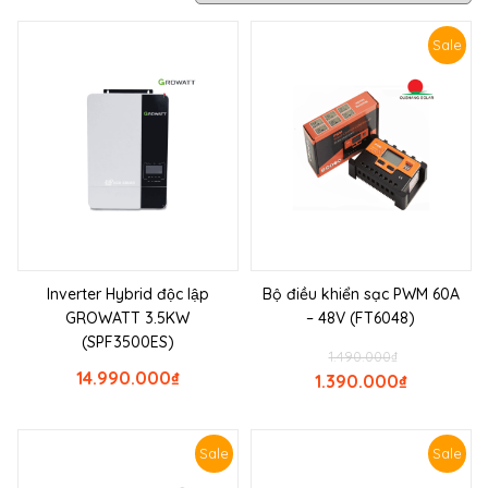
Sale
Inverter Hybrid độc lập
Bộ điều khiển sạc PWM 60A
GROWATT 3.5KW
– 48V (FT6048)
(SPF3500ES)
1.490.000
₫
14.990.000
₫
1.390.000
₫
Sale
Sale