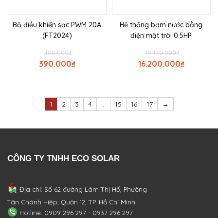
Bộ điều khiển sạc PWM 20A
Hệ thống bơm nước bằng
(FT2024)
điện mặt trời 0.5HP
400.000
₫
19.430.000
₫
390.000
₫
16.200.000
₫
1
2
3
4
…
15
16
17
→
CÔNG TY TNHH ECO SOLAR
Địa chỉ: Số 62 đường Lâm Thị Hố, Phường
Tân Chánh Hiệp, Quận 12, TP. Hồ Chí Minh
Hotline: 0909 296 297 - 0937 296 297