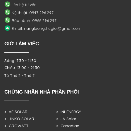
Liên hệ tư vấn
Kỹ thuật: 0947 296 297
Bảo hành: 0966 296 297
Email: nangluongthegioi@gmail.com
GIỜ LÀM VIỆC
Sáng: 7:30 - 11:30
Chiều: 13:00 - 21:30
Từ Thứ 2 - Thứ 7
CHỨNG NHẬN NHÀ PHÂN PHỐI
> AE SOLAR
> INHENERGY
> JINKO SOLAR
> JA Solar
> GROWATT
> Canadian