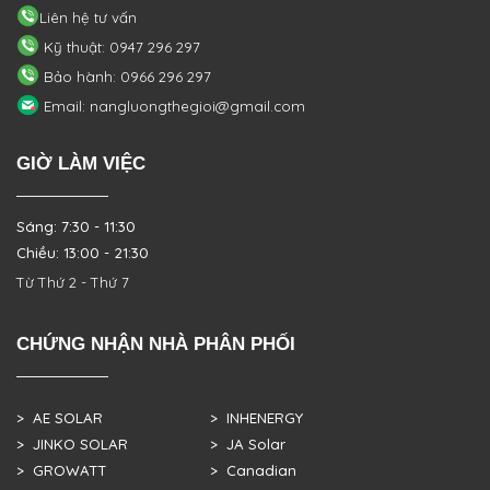
Liên hệ tư vấn
Kỹ thuật: 0947 296 297
Bảo hành: 0966 296 297
Email: nangluongthegioi@gmail.com
GIỜ LÀM VIỆC
Sáng: 7:30 - 11:30
Chiều: 13:00 - 21:30
Từ Thứ 2 - Thứ 7
CHỨNG NHẬN NHÀ PHÂN PHỐI
> AE SOLAR
> INHENERGY
> JINKO SOLAR
> JA Solar
> GROWATT
> Canadian