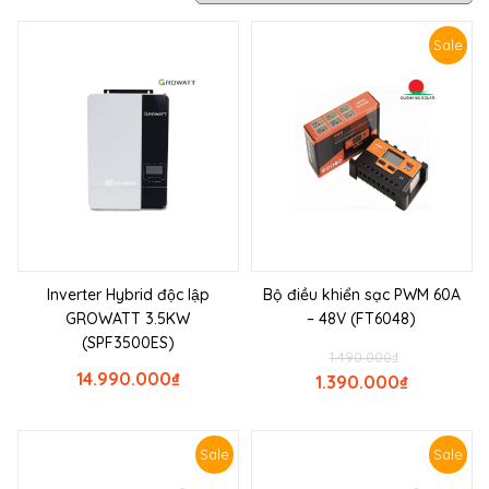
Sale
Inverter Hybrid độc lập
Bộ điều khiển sạc PWM 60A
GROWATT 3.5KW
– 48V (FT6048)
(SPF3500ES)
1.490.000
₫
14.990.000
₫
1.390.000
₫
Sale
Sale