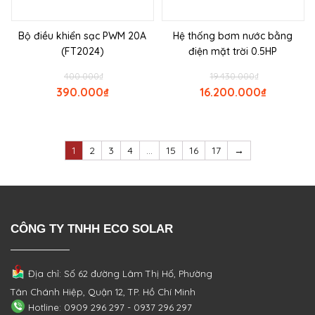
Bộ điều khiển sạc PWM 20A
Hệ thống bơm nước bằng
(FT2024)
điện mặt trời 0.5HP
400.000
₫
19.430.000
₫
390.000
₫
16.200.000
₫
1
2
3
4
…
15
16
17
→
CÔNG TY TNHH ECO SOLAR
Địa chỉ: Số 62 đường Lâm Thị Hố, Phường
Tân Chánh Hiệp, Quận 12, TP. Hồ Chí Minh
Hotline: 0909 296 297 - 0937 296 297