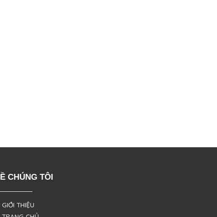
Ề CHÚNG TÔI
 GIỚI THIỆU
 TRANG CHỦ