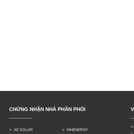
CHỨNG NHẬN NHÀ PHÂN PHỐI
V
>
> AE SOLAR
> INHENERGY
>