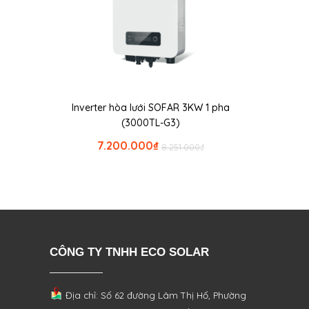
Inverter hòa lưới SOFAR 3KW 1 pha
(3000TL-G3)
7.200.000
₫
8.251.000
₫
CÔNG TY TNHH ECO SOLAR
Địa chỉ: Số 62 đường Lâm Thị Hố, Phường