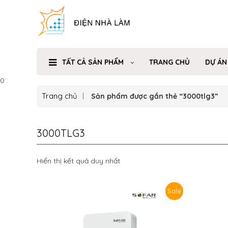
TẤT CẢ SẢN PHẨM
TRANG CHỦ
DỰ ÁN
0
Trang chủ
Sản phẩm được gắn thẻ “3000tlg3”
3000TLG3
Hiển thị kết quả duy nhất
Sale